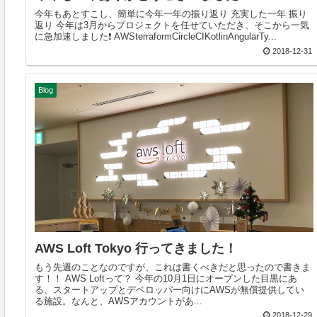
今年もあとすこし、簡単に今年一年の振り返り 充実した一年 振り
返り 今年は3月からプロジェクトを任せていただき、そこから一気
に急加速しました❗ AWSterraformCircleCIKotlinAngularTy...
2018-12-31
Blog
AWS Loft Tokyo 行ってきました！
もう先週のことなのですが、これは書くべきだと思ったので書きま
す！！ AWS Loftって？ 今年の10月1日にオープンした目黒にあ
る、スタートアップとデベロッパー向けにAWSが無償提供してい
る施設。なんと、AWSアカウントがあ...
2018-12-29