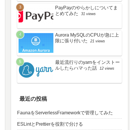
PayPayのやらかしについてま
とめてみた
31 views
Aurora MySQLのCPUが急に上
限に張り付いた
21 views
最近流行りのyarnをインストー
ルしたらハマった話
12 views
最近の投稿
FaunaをServerlessFrameworkで管理してみた
ESLintとPrettierを役割で分ける