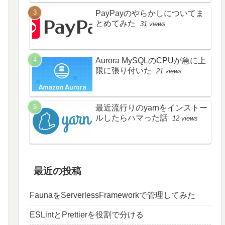
PayPayのやらかしについてま
とめてみた
31 views
Aurora MySQLのCPUが急に上
限に張り付いた
21 views
最近流行りのyarnをインストー
ルしたらハマった話
12 views
最近の投稿
FaunaをServerlessFrameworkで管理してみた
ESLintとPrettierを役割で分ける