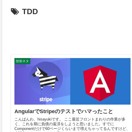
TDD
技術ネタ
AngularでStripeのテストでハマったこと
こんばんわ、hisayukiです。 ここ最近フロントまわりの作業が多
く、これを期に負債の返済をしようと思いました。すでに
Componentだけで60ページくらいまで増えちゃってるんですけど、