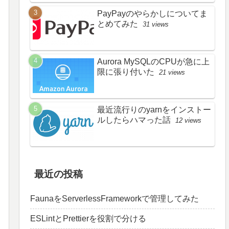
PayPayのやらかしについてま
とめてみた
31 views
Aurora MySQLのCPUが急に上
限に張り付いた
21 views
最近流行りのyarnをインストー
ルしたらハマった話
12 views
最近の投稿
FaunaをServerlessFrameworkで管理してみた
ESLintとPrettierを役割で分ける