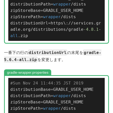
distributionPath=
wrapper
/dists

zipStoreBase=GRADLE_USER_HOME

zipStorePath=
wrapper
/dists

distributionUrl=https\://services.gr
adle.org/distributions/gradle
-4.8
.1
-
all
.zip
distributionUrl
gradle-
一番下の行の
の末尾を
5.6.4-all.zip
を変更します。
gradle-wrapper.properties
#Sun Nov 24 11:44:35 JST 2019
distributionBase=GRADLE_USER_HOME

distributionPath=
wrapper
/dists

zipStoreBase=GRADLE_USER_HOME

zipStorePath=
wrapper
/dists
