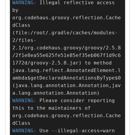
WARNING: 
Illegal reflective access 
by 
org.codehaus.groovy.reflection.Cache
dClass 
(file:/root/.gradle/caches/modules-
2/files-
2.1/org.codehaus.groovy/groovy/2.5.8
/2f1e8ea55e625fe51e85ef35eb067f1d9c6
1772d/groovy-2.5.8.jar) to method 
java.lang.reflect.AnnotatedElement.l
ambda$getDeclaredAnnotationsByType$0
(java.lang.annotation.Annotation,jav
WARNING: 
Please consider reporting 
this to the maintainers of 
org.codehaus.groovy.reflection.Cache
WARNING: 
Use --illegal-access=warn 