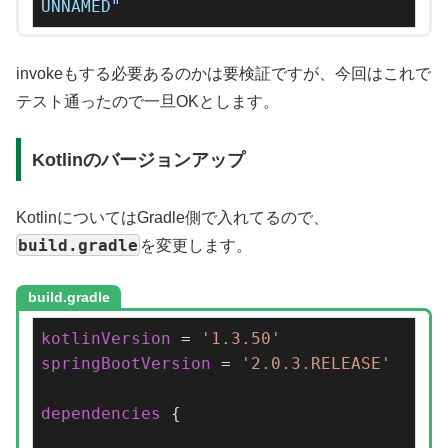
UNNAMED"
invokeもする必要あるのかは要検証ですが、今回はこれで
テスト通ったので一旦OKとします。
Kotlinのバージョンアップ
KotlinについてはGradle側で入れてるので、
build.gradle
を変更します。
build.gradle
kotlinVersion
 = 
'1.3.50'
springBootVersion
 = 
'2.0.3.RELEASE'
dependencies
 {
