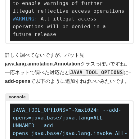
to enable warnings of further 
WARNING: 
All illegal access 
operations will be denied in a 
future release
詳しく調べてないですが、パット見
java.lang.annotation.Annotation
クラスっぽいですね。
JAVA_TOOL_OPTIONS
一応ネットで調べた対応だと
に
–
add-opens
で以下のように追加すればいいみたいです。
console
JAVA_TOOL_OPTIONS="-Xmx1024m
--add-
opens=java.base/java.lang=ALL-
UNNAMED
--add-
opens=java.base/java.lang.invoke=ALL-