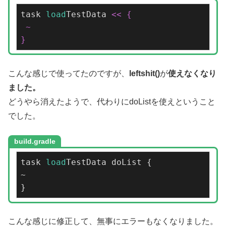
task 
load
TestData 
<< {

 ~

}
こんな感じで使ってたのですが、
leftshit()
が
使えなくなり
ました。
どうやら消えたようで、代わりにdoListを使えということ
でした。
build.gradle
task 
load
TestData doList {

~

}
こんな感じに修正して、無事にエラーもなくなりました。