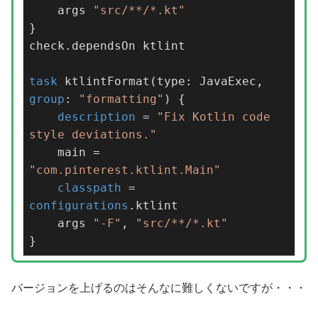
    args 
"src/**/*.kt"
}

check.dependsOn ktlint

task
 ktlintFormat(type: JavaExec, 
group
: 
"formatting"
) {

description
 = 
"Fix Kotlin code 
style deviations."
    main = 
"com.pinterest.ktlint.Main"
classpath
 = 
configurations
.ktlint

    args 
"-F"
, 
"src/**/*.kt"
}
バージョンを上げるのはそんなに難しくないですが・・・