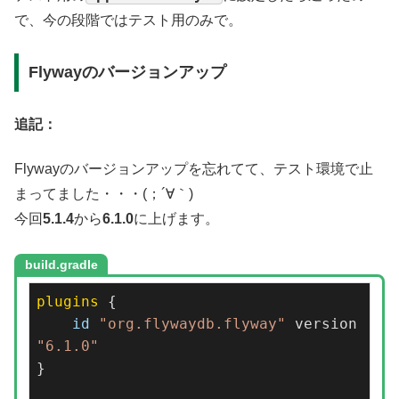
で、今の段階ではテスト用のみで。
Flywayのバージョンアップ
追記：
Flywayのバージョンアップを忘れてて、テスト環境で止
まってました・・・(；´∀｀)
今回
5.1.4
から
6.1.0
に上げます。
build.gradle
plugins
 {

id
"org.flywaydb.flyway"
 version 
"6.1.0"
}
