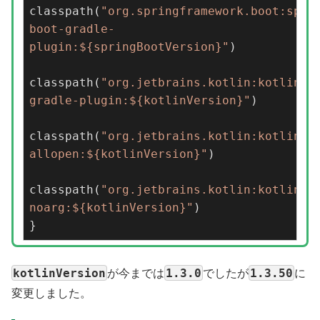
classpath
(
"org.springframework.boot:spri
boot-gradle-
plugin:${springBootVersion}"
)
classpath
(
"org.jetbrains.kotlin:kotlin-
gradle-plugin:${kotlinVersion}"
)
classpath
(
"org.jetbrains.kotlin:kotlin-
allopen:${kotlinVersion}"
)
classpath
(
"org.jetbrains.kotlin:kotlin-
noarg:${kotlinVersion}"
)
}
kotlinVersion
1.3.0
1.3.50
が今までは
でしたが
に
変更しました。