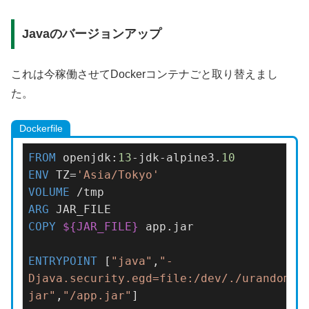
Javaのバージョンアップ
これは今稼働させてDockerコンテナごと取り替えまし
た。
Dockerfile
FROM
 openjdk:
13
-jdk-alpine3.
10
ENV
 TZ=
'Asia/Tokyo'
VOLUME
 /tmp
ARG
COPY
${JAR_FILE}
 app.jar
ENTRYPOINT
 [
"java"
,
"-
Djava.security.egd=file:/dev/./urandom"
,
jar"
,
"/app.jar"
]