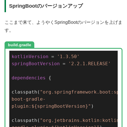
SpringBootのバージョンアップ
ここまで来て、ようやくSpringBootのバージョンを上げま
す。
build.gradle
kotlinVersion
 = 
'1.3.50'
springBootVersion
 = 
'2.2.1.RELEASE'
dependencies
 {

classpath
(
"org.springframework.boot:spri
boot-gradle-
plugin:${springBootVersion}"
)
classpath
(
"org.jetbrains.kotlin:kotlin-