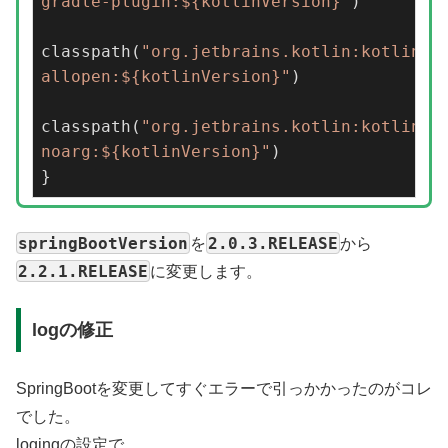
gradle-plugin:${kotlinVersion}"
)
classpath
(
"org.jetbrains.kotlin:kotlin-
allopen:${kotlinVersion}"
)
classpath
(
"org.jetbrains.kotlin:kotlin-
noarg:${kotlinVersion}"
)
}
springBootVersion
2.0.3.RELEASE
を
から
2.2.1.RELEASE
に変更します。
logの修正
SpringBootを変更してすぐエラーで引っかかったのがコレ
でした。
logingの設定で