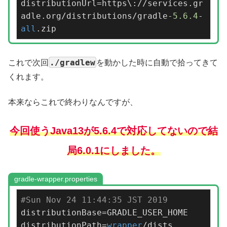
distributionUrl=https\://services.gr
adle.org/distributions/gradle
-5.6
.4
-
all
.zip
./gradlew
これで次回
を動かした時に自動で拾ってきて
くれます。
本来ならこれで終わりなんですが、
今回使うJava13が5.6.4で対応してないので結
局6.0.1にしました。
gradle-wrapper.properties
#Sun Nov 24 11:44:35 JST 2019
distributionBase=GRADLE_USER_HOME

distributionPath=
wrapper
/dists
