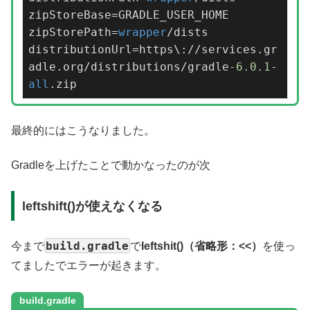
zipStoreBase=GRADLE_USER_HOME

zipStorePath=
wrapper
/dists

distributionUrl=https\://services.gr
adle.org/distributions/gradle
-6.0
.1
-
all
.zip
最終的にはこうなりました。
Gradleを上げたことで動かなったのが次
leftshift()が使えなくなる
build.gradle
今まで
で
leftshit()（省略形：<<）
を使っ
てましたでエラーが起きます。
build.gradle