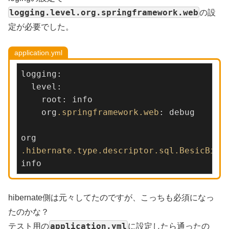
logging.level.org.springframework.web
の設
定が必要でした。
application.yml
logging:

  level:

    root: info

    org
.springframework
.web
: debug

org
.hibernate
.type
.descriptor
.sql
.BesicBind
info
hibernate側は元々してたのですが、こっちも必須になっ
たのかな？
application.yml
テスト用の
に設定したら通ったの