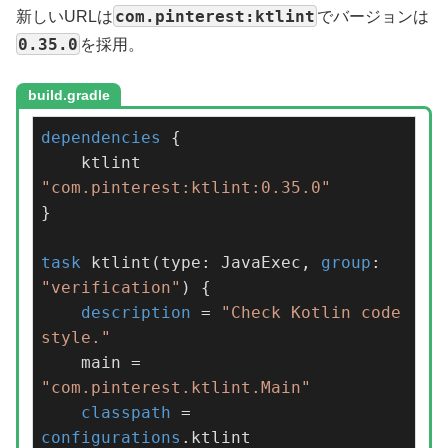
com.pinterest:ktlint
新しいURLは
でバージョンは
0.35.0
を採用。
build.gradle
dependencies
 {

    ktlint 
"com.pinterest:ktlint:0.35.0"
}

task
 ktlint(type: JavaExec, 
group
: 
"verification"
) {

description
 = 
"Check Kotlin code 
style."
    main = 
"com.pinterest.ktlint.Main"
classpath
 = 
configurations
.ktlint
